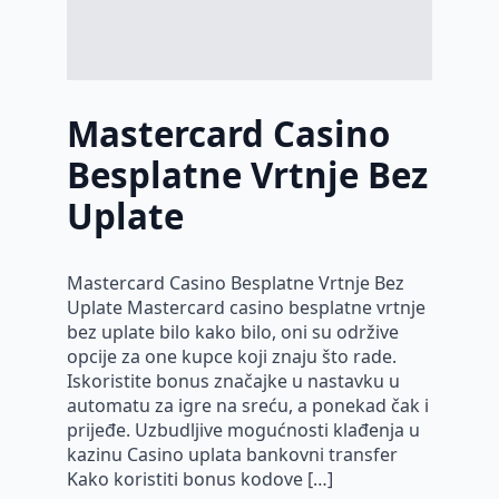
Mastercard Casino
Besplatne Vrtnje Bez
Uplate
Mastercard Casino Besplatne Vrtnje Bez
Uplate Mastercard casino besplatne vrtnje
bez uplate bilo kako bilo, oni su održive
opcije za one kupce koji znaju što rade.
Iskoristite bonus značajke u nastavku u
automatu za igre na sreću, a ponekad čak i
prijeđe. Uzbudljive mogućnosti klađenja u
kazinu Casino uplata bankovni transfer
Kako koristiti bonus kodove […]