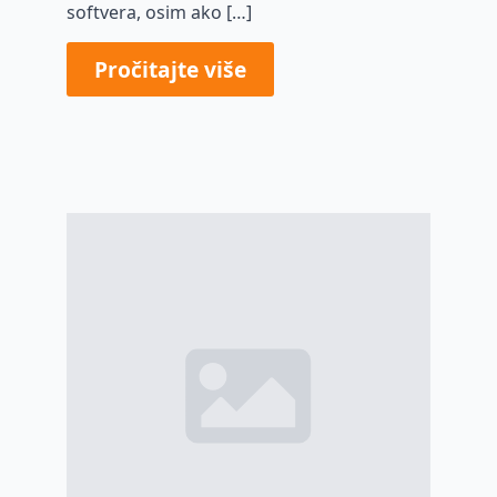
softvera, osim ako […]
Pročitajte više