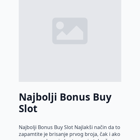
Najbolji Bonus Buy
Slot
Najbolji Bonus Buy Slot Najlakši način da to
zapamtite je brisanje prvog broja, čak i ako