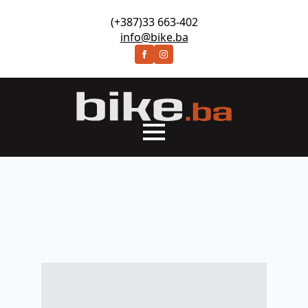
(+387)33 663-402
info@bike.ba