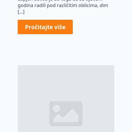
godina radili pod različitim oblicima, dim
[…]
Pročitajte više