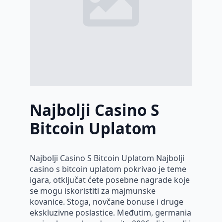
Najbolji Casino S
Bitcoin Uplatom
Najbolji Casino S Bitcoin Uplatom Najbolji
casino s bitcoin uplatom pokrivao je teme
igara, otključat ćete posebne nagrade koje
se mogu iskoristiti za majmunske
kovanice. Stoga, novčane bonuse i druge
ekskluzivne poslastice. Međutim, germania