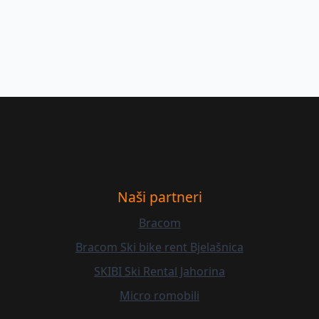
Naši partneri
Bracom
Bracom Ski bike rent Bjelašnica
SKIBI Ski Rental Jahorina
Micro romobili